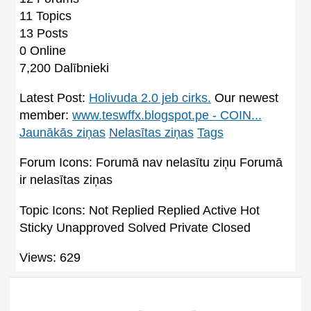
11
Topics
13
Posts
0
Online
7,200
Dalībnieki
Latest Post:
Holivuda 2.0 jeb cirks.
Our newest
member:
www.teswffx.blogspot.pe - COIN...
Jaunākās ziņas
Nelasītas ziņas
Tags
Forum Icons:
Forumā nav nelasītu ziņu
Forumā
ir nelasītas ziņas
Topic Icons:
Not Replied
Replied
Active
Hot
Sticky
Unapproved
Solved
Private
Closed
Views: 629