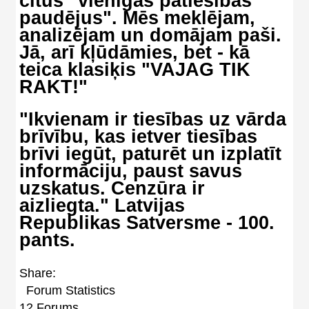
citus "vienīgās patiesības
paudējus". Mēs meklējam,
analizējam un domājam paši.
Jā, arī kļūdāmies, bet - kā
teica klasiķis "VAJAG TIK
RAKT!"
"Ikvienam ir tiesības uz vārda
brīvību, kas ietver tiesības
brīvi iegūt, paturēt un izplatīt
informāciju, paust savus
uzskatus. Cenzūra ir
aizliegta." Latvijas
Republikas Satversme - 100.
pants.
Share:
Forum Statistics
12
Forums