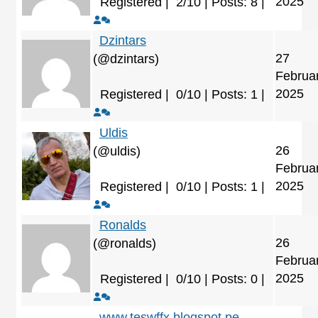
2025
Registered |
2/10 | Posts: 8
|
Dzintars
27
(@dzintars)
Februa
2025
Registered |
0/10 | Posts: 1
|
Uldis
26
(@uldis)
Februa
2025
Registered |
0/10 | Posts: 1
|
Ronalds
26
(@ronalds)
Februa
2025
Registered |
0/10 | Posts: 0
|
www.teswffx.blogspot.pe -