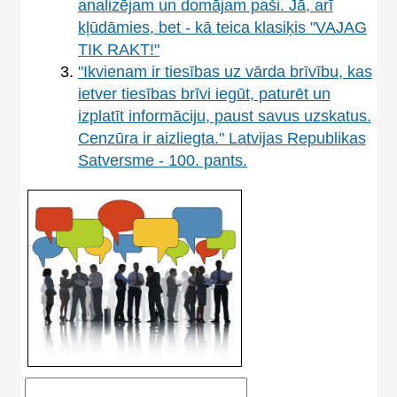
analizējam un domājam paši. Jā, arī
kļūdāmies, bet - kā teica klasiķis "VAJAG
TIK RAKT!"
"Ikvienam ir tiesības uz vārda brīvību, kas
ietver tiesības brīvi iegūt, paturēt un
izplatīt informāciju, paust savus uzskatus.
Cenzūra ir aizliegta." Latvijas Republikas
Satversme - 100. pants.