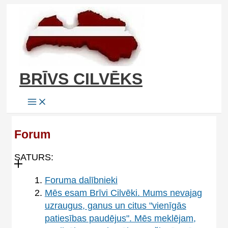
Skip
to
content
BRĪVS CILVĒKS
Forum
SATURS:
Foruma dalībnieki
Mēs esam Brīvi Cilvēki. Mums nevajag
uzraugus, ganus un citus "vienīgās
patiesības paudējus". Mēs meklējam,