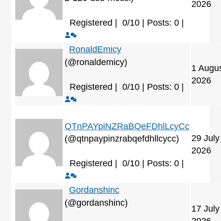
2026
Registered |
0/10 | Posts: 0
|
RonaldEmicy
(@ronaldemicy)
1 Augu
2026
Registered |
0/10 | Posts: 0
|
QTnPAYpiNZRaBQeFDhlLcyCc
29 July
(@qtnpaypinzrabqefdhllcycc)
2026
Registered |
0/10 | Posts: 0
|
Gordanshinc
(@gordanshinc)
17 July
2026