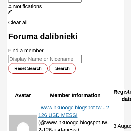
Notifications
Clear all
Foruma dalībnieki
Find a member
Regist
Avatar
Member Information
dat
www.hkuoogc.blogspot.tw - 2
126 USD MESSI
(@www-hkuoogc-blogspot-tw-
3 Augu
2-126-usd-messi)