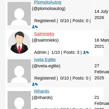
PlomoloAutog
(@plomoloautog)
14 July
2026
Registered |
0/10 | Posts: 0
|
Saimnieks
(@saimnieks)
16 Mar
2021
Admin |
1/10 | Posts: 3
|
Iveta Eglite
27
(@iveta-eglite)
Februa
2025
Registered |
0/10 | Posts: 0
|
Rihards
21
(@rihards)
Februa