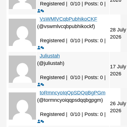
Registered |
0/10 | Posts: 0
|
VsWMlVCqbPubhikoCKF
(@vswmlvcqbpubhikockf)
28 July
2026
Registered |
0/10 | Posts: 0
|
Juliustah
(@juliustah)
17 July
2026
Registered |
0/10 | Posts: 0
|
toRmncyoIqQpSDQqBgPGm
(@tormncyoiqqpsdqqbgpgm)
26 July
2026
Registered |
0/10 | Posts: 0
|