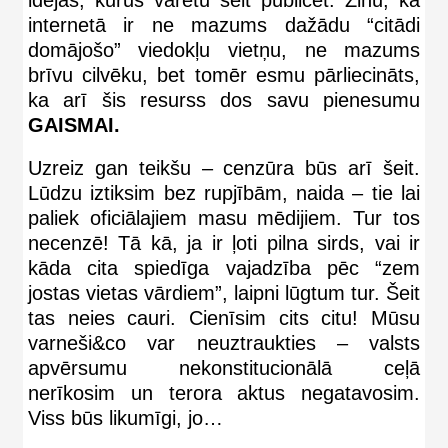
internetā ir ne mazums dažādu “citādi
domājošo” viedokļu vietņu, ne mazums
brīvu cilvēku, bet tomēr esmu pārliecināts,
ka arī šis resurss dos savu pienesumu
GAISMAI.
Uzreiz gan teikšu – cenzūra būs arī šeit.
Lūdzu iztiksim bez rupjībām, naida – tie lai
paliek oficiālajiem masu mēdijiem. Tur tos
necenzē! Tā kā, ja ir ļoti pilna sirds, vai ir
kāda cita spiedīga vajadzība pēc “zem
jostas vietas vārdiem”, laipni lūgtum tur. Šeit
tas neies cauri. Cienīsim cits citu! Mūsu
varneši&co var neuztraukties – valsts
apvērsumu nekonstitucionālā ceļā
nerīkosim un terora aktus negatavosim.
Viss būs likumīgi, jo…