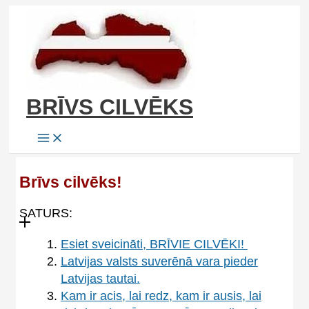
Skip
to
content
BRĪVS CILVĒKS
Brīvs cilvēks!
SATURS:
Esiet sveicināti, BRĪVIE CILVĒKI!
Latvijas valsts suverēnā vara pieder
Latvijas tautai.
Kam ir acis, lai redz, kam ir ausis, lai