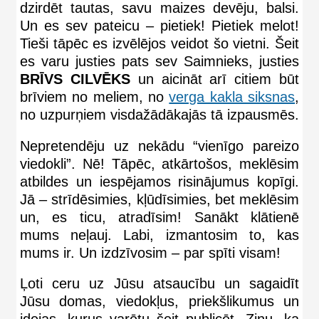
dzirdēt tautas, savu maizes devēju, balsi.
Un es sev pateicu – pietiek! Pietiek melot!
Tieši tāpēc es izvēlējos veidot šo vietni. Šeit
es varu justies pats sev Saimnieks, justies
BRĪVS CILVĒKS
un aicināt arī citiem būt
brīviem no meliem, no
verga kakla siksnas
,
no uzpurņiem visdažādākajās tā izpausmēs.
Nepretendēju uz nekādu “vienīgo pareizo
viedokli”. Nē! Tāpēc, atkārtošos, meklēsim
atbildes un iespējamos risinājumus kopīgi.
Jā – strīdēsimies, kļūdīsimies, bet meklēsim
un, es ticu, atradīsim! Sanākt klātienē
mums neļauj. Labi, izmantosim to, kas
mums ir. Un izdzīvosim – par spīti visam!
Ļoti ceru uz Jūsu atsaucību un sagaidīt
Jūsu domas, viedokļus, priekšlikumus un
idejas, kurus varētu šeit publicēt. Zinu, ka