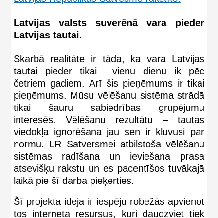
Latvijas valsts suverēnā vara pieder
Latvijas tautai.
Skarbā realitāte ir tāda, ka vara Latvijas
tautai pieder tikai vienu dienu ik pēc
četriem gadiem. Arī šis pieņēmums ir tikai
pieņēmums. Mūsu vēlēšanu sistēma strādā
tikai šauru sabiedrības grupējumu
interesēs. Vēlēšanu rezultātu – tautas
viedokļa ignorēšana jau sen ir kļuvusi par
normu. LR Satversmei atbilstoša vēlēšanu
sistēmas radīšana un ieviešana prasa
atsevišķu rakstu un es pacentīšos tuvākajā
laikā pie šī darba pieķerties.
Šī projekta ideja ir iespēju robežās apvienot
tos interneta resursus, kuri daudzviet tiek