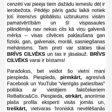
cenzēti vai pieeja tiem dažādu iemeslu dēļ ir
ierobežota. Pēdējo pāris gadu laikā notiek
ļoti intensīvs globālistu uzbrukums visām
pamatvērtībām un šī vispasaules
plāndēmija nav nekas cits kā viņu galvenā
mērķa – visas cilvēces pakļaušana gan
fiziski, gan, galvenais, morāli, sasniegšanas
mehānisms. Tam pretī var stāties tikai
BRĪVS CILVĒKS
un tas ir jāsalauž.
BRĪVS
CILVĒKS
varai ir bīstams!
Paradokss, bet veidot šo vietni mani
piespieda. Piespieda,
pirmkārt,
agresīvā
Facebook un YouTube “vienīgās patiesības”
politika ar vietējiem faktčekeriem
ReBaltica&Co. Piespieda,
otrkārt,
anonīmie
plaša profila eksperti visās jomās un,
treškārt,
vietvaras hroniskā nevēlēšanās