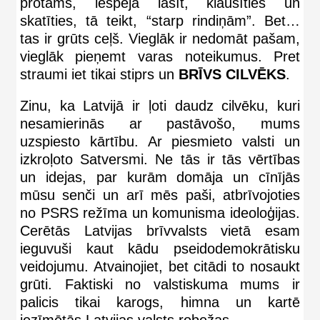
protams, iespēja lasīt, klausīties un
skatīties, tā teikt, “starp rindiņām”. Bet…
tas ir grūts ceļš. Vieglāk ir nedomāt pašam,
vieglāk pieņemt varas noteikumus. Pret
straumi iet tikai stiprs un
BRĪVS CILVĒKS
.
Zinu, ka Latvijā ir ļoti daudz cilvēku, kuri
nesamierinās ar pastāvošo, mums
uzspiesto kārtību. Ar piesmieto valsti un
izkroļoto Satversmi. Ne tās ir tās vērtības
un idejas, par kurām domāja un cīnījās
mūsu senči un arī mēs paši, atbrīvojoties
no PSRS režīma un komunisma ideoloģijas.
Cerētās Latvijas brīvvalsts vietā esam
ieguvuši kaut kādu pseidodemokrātisku
veidojumu. Atvainojiet, bet citādi to nosaukt
grūti. Faktiski no valstiskuma mums ir
palicis tikai karogs, himna un kartē
iezīmētās Latvijas valsts robežas.