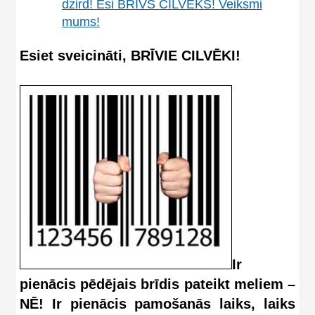
dzird! Esi BRĪVS CILVĒKS! Veiksmi
mums!
Esiet sveicināti, BRĪVIE CILVĒKI!
Ir
pienācis pēdējais brīdis pateikt meliem –
NĒ! Ir pienācis pamošanās laiks, laiks