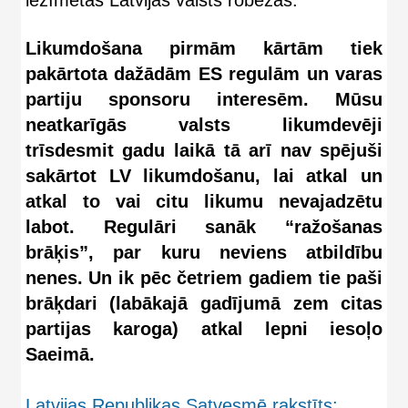
Likumdošana pirmām kārtām tiek
pakārtota dažādām ES regulām un varas
partiju sponsoru interesēm. Mūsu
neatkarīgās valsts likumdevēji
trīsdesmit gadu laikā tā arī nav spējuši
sakārtot LV likumdošanu, lai atkal un
atkal to vai citu likumu nevajadzētu
labot. Regulāri sanāk “ražošanas
brāķis”, par kuru neviens atbildību
nenes. Un ik pēc četriem gadiem tie paši
brāķdari (labākajā gadījumā zem citas
partijas karoga) atkal lepni iesoļo
Saeimā.
Latvijas Republikas Satvesmē rakstīts: