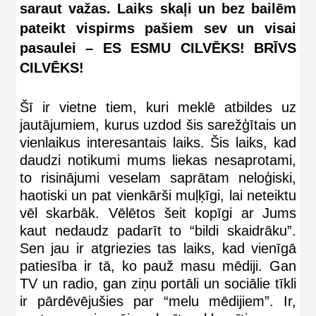
saraut važas. Laiks skaļi un bez bailēm
pateikt vispirms pašiem sev un visai
pasaulei –
ES ESMU CILVĒKS! BRĪVS
CILVĒKS!
Šī ir vietne tiem, kuri meklē atbildes uz
jautājumiem, kurus uzdod šis sarežģītais un
vienlaikus interesantais laiks. Šis laiks, kad
daudzi notikumi mums liekas nesaprotami,
to risinājumi veselam saprātam neloģiski,
haotiski un pat vienkārši muļķīgi, lai neteiktu
vēl skarbāk. Vēlētos šeit kopīgi ar Jums
kaut nedaudz padarīt to “bildi skaidrāku”.
Sen jau ir atgriezies tas laiks, kad vienīgā
patiesība ir tā, ko pauž masu mēdiji. Gan
TV un radio, gan ziņu portāli un sociālie tīkli
ir pārdēvējušies par “melu mēdijiem”. Ir,